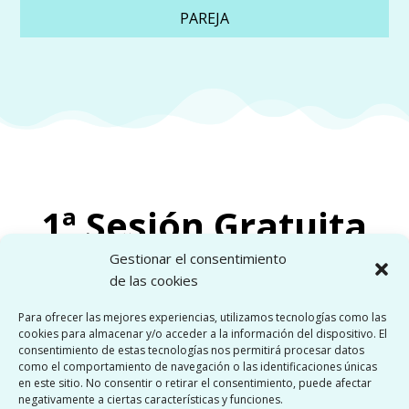
PAREJA
1ª Sesión Gratuita
Gestionar el consentimiento
Sesión de 20 minutos de duración
de las cookies
para que me conozcas sin
compromiso
Para ofrecer las mejores experiencias, utilizamos tecnologías como las
cookies para almacenar y/o acceder a la información del dispositivo. El
consentimiento de estas tecnologías nos permitirá procesar datos
Pedir cita
como el comportamiento de navegación o las identificaciones únicas
en este sitio. No consentir o retirar el consentimiento, puede afectar
negativamente a ciertas características y funciones.